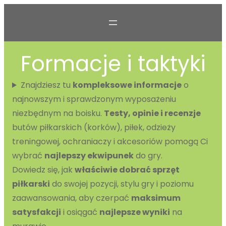
Przejdź
do
treści
Formacje i taktyki
Znajdziesz tu
kompleksowe informacje
o
najnowszym i sprawdzonym wyposażeniu
niezbędnym na boisku.
Testy, opinie i recenzje
butów piłkarskich (korków), piłek, odzieży
treningowej, ochraniaczy i akcesoriów pomogą Ci
wybrać
najlepszy ekwipunek
do gry.
Dowiedz się, jak
właściwie dobrać sprzęt
piłkarski
do swojej pozycji, stylu gry i poziomu
zaawansowania, aby czerpać
maksimum
satysfakcji
i osiągać
najlepsze wyniki
na